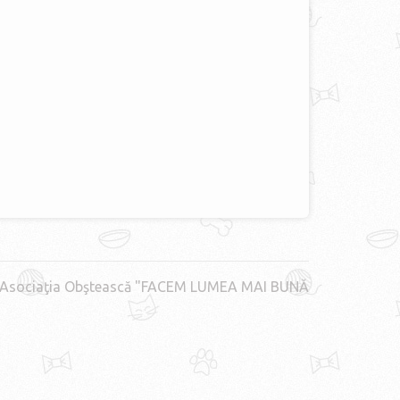
Asociaţia Obştească "FACEM LUMEA MAI BUNĂ