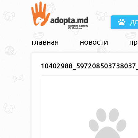
Д
главная
новости
пр
10402988_597208503738037