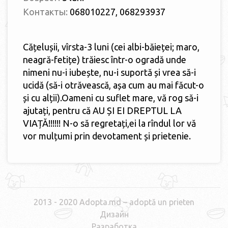
Контакты:
068010227, 068293937
Cățelușii, vîrsta-3 luni (cei albi-băieței; maro,
neagră-fetițe) trăiesc într-o ogradă unde
nimeni nu-i iubește, nu-i suportă și vrea să-i
ucidă (să-i otrăvească, așa cum au mai făcut-o
și cu alții).Oameni cu suflet mare, vă rog să-i
ajutați, pentru că AU ȘI EI DREPTUL LA
VIAȚĂ!!!!!! N-o să regretați,ei la rîndul lor vă
vor mulțumi prin devotament și prietenie.
2013 - 2020 Adopta.md – adoptă un prieten
Дизайн
Разработка