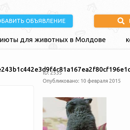
ОБАВИТЬ ОБЪЯВЛЕНИЕ
июты для животных в Молдове
к
243b1c442e3d9f4c81a167ea2f80cf196e1c
ID: 2535
Опубликовано: 10 февраля 2015