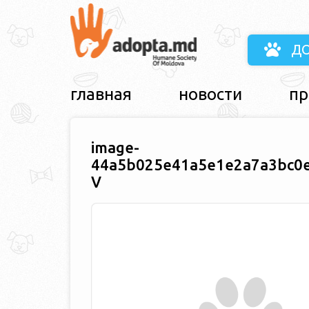
Д
главная
новости
пр
image-
44a5b025e41a5e1e2a7a3bc0e
V