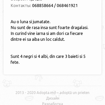
Контакты:
068858664 / 068461921
Au o luna si jumatate.
Nu sunt de rasa insa sunt foarte dragalasi.
In curind vine iarna si am dori ca fiecare
dintre ei sa aiba un loc caldut.
Sunt 4 negri si 4 albi, din care 3 baieti si 5
fete.
2013 - 2020 Adopta.md – adoptă un prieten
Дизайн
Разработка