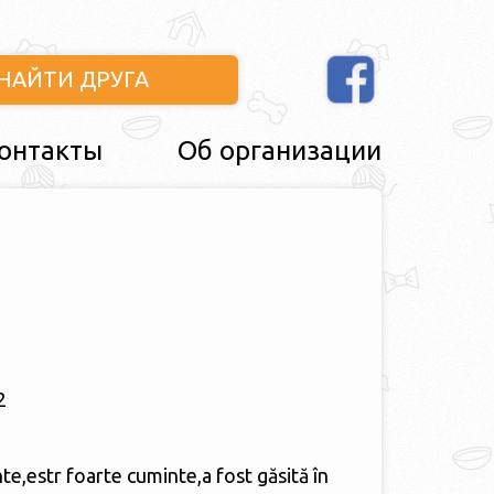
НАЙТИ ДРУГА
онтакты
Об организации
2
inte,estr foarte cuminte,a fost găsită în