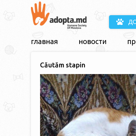
Д
главная
новости
пр
Căutăm stapin