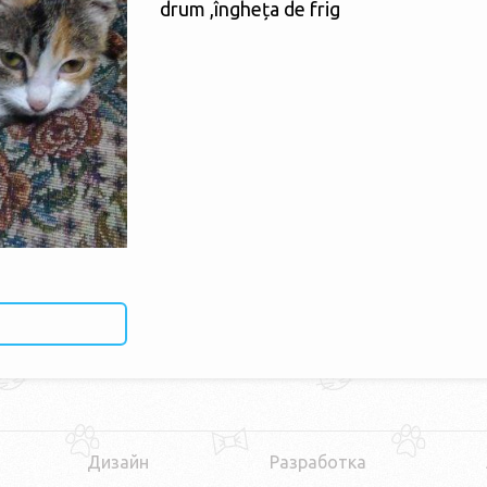
drum ,îngheța de frig
Дизайн
Разработка