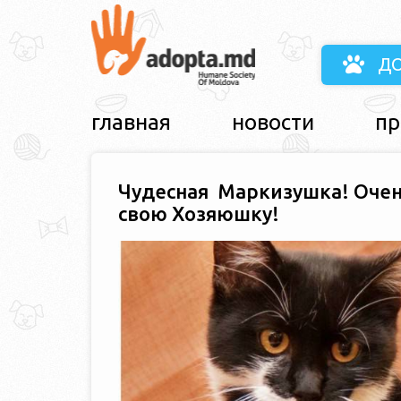
Д
главная
новости
пр
Чудесная Маркизушка! Оче
свою Хозяюшку!