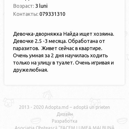
Возраст:
3 luni
Контакты:
079331310
Девочка-дворняжка Найда ищет хозяина.
Девочке 2.5 -3 месяца. Обработана от
паразитов. Живет сейчас в квартире.
Очень умная за 2 дня научилась ходить
только на улицу в туалет. Очень игривая и
дружелюбная.
2013 - 2020 Adopta.md – adoptă un prieten
Дизайн
Разработка
Asociaţia Obştească "FACEM LUMEA MAI BUNĂ