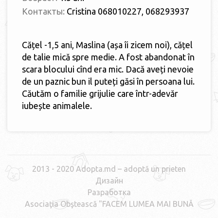
Контакты:
Cristina 068010227, 068293937
Cățel -1,5 ani, Maslina (așa îi zicem noi), cățel
de talie mică spre medie. A fost abandonat în
scara blocului cînd era mic. Dacă aveți nevoie
de un paznic bun il puteți găsi în persoana lui.
Căutăm o familie grijulie care într-adevăr
iubește animalele.
2013 - 2020 Adopta.md – adoptă un prieten
Дизайн
Разработка
Asociaţia Obştească "FACEM LUMEA MAI BUNĂ