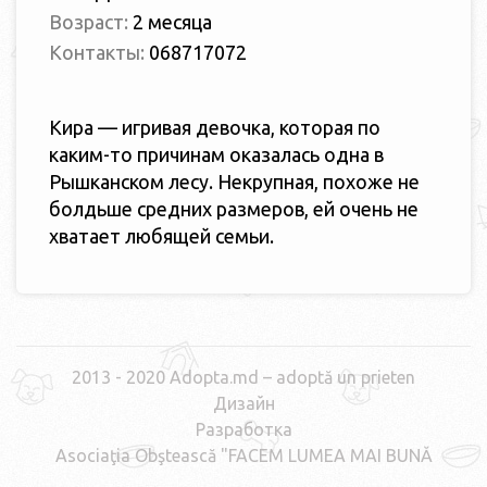
Возраст:
2 месяцa
Контакты:
068717072
Кира — игривая девочка, которая по
каким-тo причинам оказалась одна в
Рышканском лесу. Некрупная, похоже не
болдьше средних размеров, ей очень не
хватает любящей семьи.
2013 - 2020 Adopta.md – adoptă un prieten
Дизайн
Разработка
Asociaţia Obştească "FACEM LUMEA MAI BUNĂ