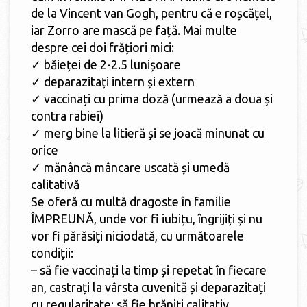
de la Vincent van Gogh, pentru că e roșcățel,
iar Zorro are mască pe față. Mai multe
despre cei doi frățiori mici:
✓ băieței de 2-2.5 lunișoare
✓ deparazitați intern și extern
✓ vaccinați cu prima doză (urmează a doua și
contra rabiei)
✓ merg bine la litieră și se joacă minunat cu
orice
✓ mănâncă mâncare uscată și umedă
calitativă
Se oferă cu multă dragoste în familie
ÎMPREUNĂ, unde vor fi iubițu, îngrijiți și nu
vor fi părăsiți niciodată, cu următoarele
condiții:
– să fie vaccinați la timp și repetat în fiecare
an, castrați la vârsta cuvenită și deparazitați
cu regularitate; să fie hrăniți calitativ