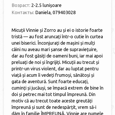
Возраст:
2-2.5 lunișoare
Контакты:
Daniela, 079403028
Micuții Vinnie și Zorro au și ei o istorie foarte
tristă — au fost aruncați într-o cutie în curtea
unei biserici. Înconjurați de mașini și mulți
câini nu aveau mari șanse de supraviețuire,
dar au fost găsiți de oameni buni, iar mai apoi
preluați de noi și îngrijiți. Micuții au trecut și
printr-un virus violent, dar au luptat pentru
viață și acum îi vedeți frumoși, sănătoși și
gata de aventură. Sunt foarte educați,
cuminți și jucăuși, se împacă extrem de bine în
doi și petrec mai tot timpul împreună. Din
motiv că au trecut toate aceste greutăți
împreună și sunt de nedespărțit, vrem să-i
dăm în familie ÎMPREUNĂ. Vinnie are numele