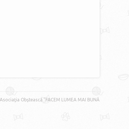
Asociaţia Obştească "FACEM LUMEA MAI BUNĂ