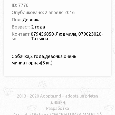
ID: 7776
Опубликовано: 2 апреля 2016
Пол:
Девочка
Возраст:
2 года
Контакт
079456850-Людмила, 079023020-
ы:
Татьяна
Собачка,2 года,девочка,очень
миниатюрная(3 кг.)
2013 - 2020 Adopta.md – adoptă un prieten
Дизайн
Разработка
Asociaţia Obştească "FACEM LUMEA MAI BUNĂ