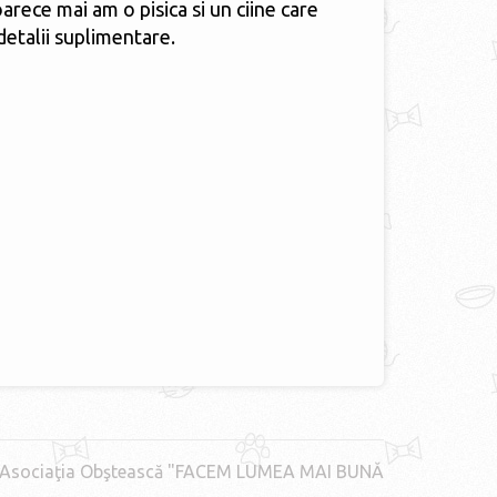
oarece mai am o pisica si un ciine care
etalii suplimentare.
Asociaţia Obştească "FACEM LUMEA MAI BUNĂ