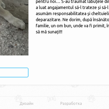
pentru noi… S-au traumat lăbuțele din
a luat angajamentul să-l trateze și să-
asumăm responsabilitatea și cheltuieli
deparazitare. Ne dorim, după însănătoș
familie, un om bun, unde va fi primit, 
să mă sunați!!!
Дизайн
Разработка