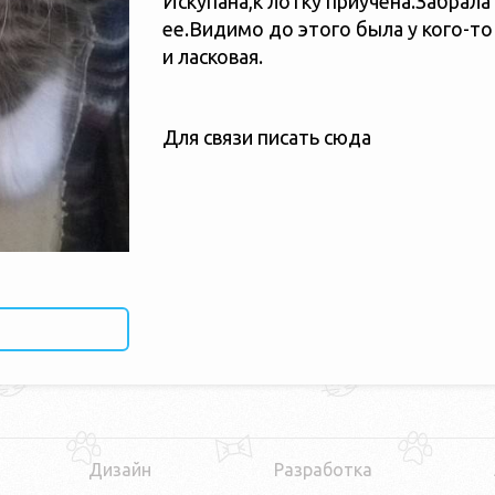
Искупана,к лотку приучена.Забрала
ее.Видимо до этого была у кого-т
и ласковая.
Для связи писать сюда
Дизайн
Разработка