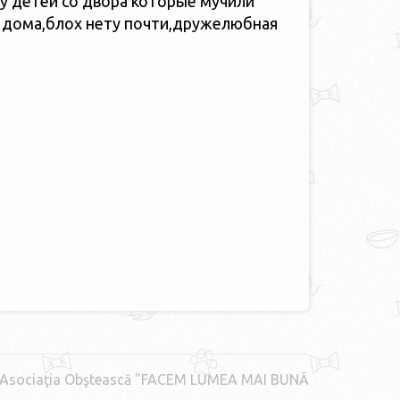
 у детей со двора которые мучили
о дома,блох нету почти,дружелюбная
Asociaţia Obştească "FACEM LUMEA MAI BUNĂ