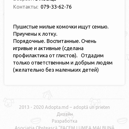
Контакты:
079-33-62-76
Пушистые милые комочки ищут семью.
Приучены к лотку.
Порядочные. Воспитанные. Очень
игривые и активные (сделана
профилактика от глистов). Отдадим
только ответственным и добрым людям
(желательно без маленьких детей)
2013 - 2020 Adopta.md – adoptă un prieten
Дизайн
Разработка
Asociaţia Obştească "FACEM LUMEA MAI BUNĂ