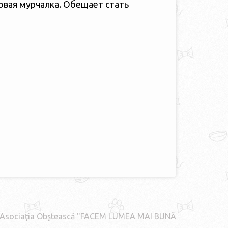
ковая мурчалка. Обещает стать
Asociaţia Obştească "FACEM LUMEA MAI BUNĂ