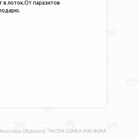
т в лоток.От паразитов
подарю.
Asociaţia Obştească "FACEM LUMEA MAI BUNĂ