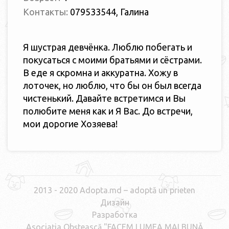
Контакты:
079533544, Галина
Я шустрая девчёнка. Люблю побегать и
покусаться с моими братьями и сёстрами.
В еде я скромна и аккуратна. Хожу в
лоточек, но люблю, что бы он был всегда
чистенький. Давайте встретимся и Вы
полюбите меня как и Я Вас. До встречи,
мои дорогие Хозяева!
2013 - 2020 Adopta.md – adoptă un prieten
Дизайн
Разработка
Asociaţia Obştească "FACEM LUMEA MAI BUNĂ