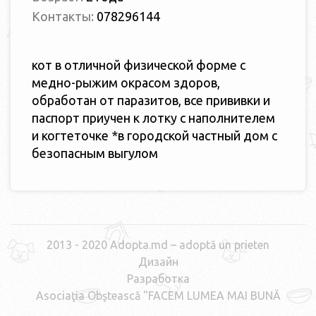
Контакты:
078296144
кот в отличной физической форме с
медно-рыжим окрасом здоров,
обработан от паразитов, все прививки и
паспорт приучен к лотку с наполнителем
и когтеточке *в городской частный дом с
безопасным выгулом
2013 - 2020 Adopta.md – adoptă un prieten
Дизайн
Разработка
Asociaţia Obştească "FACEM LUMEA MAI BUNĂ