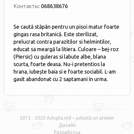
Контакты:
068638676
Se caută stăpân pentru un pisoi matur foarte
gingas rasa britanică. Este sterilizat,
prelucrat contra parazitilor si helmintilor,
educat sa meargă la litiera. Culoare – bej-roz
(Piersic) cu guleras si labute albe, blana
scurta, foarte deasa. Nu-i pretentios la
hrana, iubește baia si e foarte sociabil. L-am
gasit abandonat cu 2 saptamani in urma.
2013 - 2020 Adopta.md – adoptă un prieten
Дизайн
Разработка